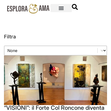
Filtra
Filtra
Filtra
“VISIONI”: il Forte Col Roncone diventa