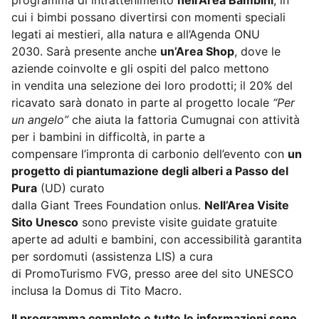
programma di intrattenimento
nell’Area Bambini
, in
cui i bimbi possano divertirsi con momenti speciali
legati ai mestieri, alla natura e all’Agenda ONU
2030. Sarà presente anche
un’Area Shop
, dove le
aziende coinvolte e gli ospiti del palco mettono
in vendita una selezione dei loro prodotti; il 20% del
ricavato sarà donato in parte al progetto locale
“Per
un angelo”
che aiuta la fattoria Cumugnai con attività
per i bambini in difficoltà, in parte a
compensare l’impronta di carbonio dell’evento con
un
progetto di piantumazione degli alberi a Passo del
Pura
(UD) curato
dalla Giant Trees Foundation onlus.
Nell’Area Visite
Sito Unesco
sono previste visite guidate gratuite
aperte ad adulti e bambini, con accessibilità garantita
per sordomuti (assistenza LIS) a cura
di PromoTurismo FVG, presso aree del sito UNESCO
inclusa la Domus di Tito Macro.
Il programma completo e tutte le informazioni sono