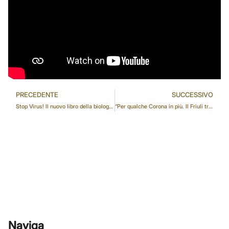
PRECEDENTE
SUCCESSIVO
Stop Virus! Il nuovo libro della biologa nutrizionista Marta Ciani e della giornalista Irene Giurovich
“Per qualche Corona in più. Il Friuli tra rivolte contadine e invasioni turche”
Naviga