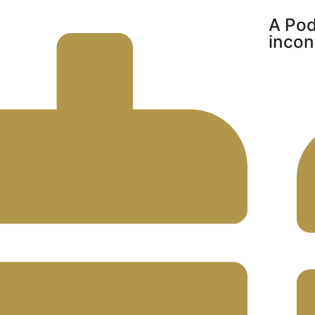
A Pod
incon