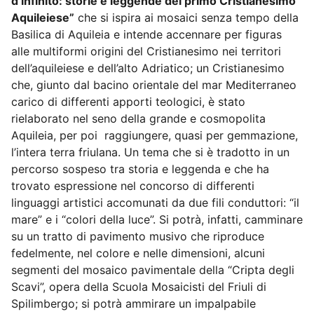
d’infinito: storie e leggende del primo Cristianesimo
Aquileiese”
che si ispira ai mosaici senza tempo della
Basilica di Aquileia e intende accennare per figuras
alle multiformi origini del Cristianesimo nei territori
dell’aquileiese e dell’alto Adriatico; un Cristianesimo
che, giunto dal bacino orientale del mar Mediterraneo
carico di differenti apporti teologici, è stato
rielaborato nel seno della grande e cosmopolita
Aquileia, per poi
raggiungere, quasi per gemmazione,
l’intera terra friulana. Un tema che si è tradotto in un
percorso sospeso tra storia e leggenda e che ha
trovato espressione nel concorso di differenti
linguaggi artistici accomunati da due fili conduttori: “il
mare” e i “colori della luce”. Si potrà, infatti, camminare
su un tratto di pavimento musivo che riproduce
fedelmente, nel colore e nelle dimensioni, alcuni
segmenti del mosaico pavimentale della “Cripta degli
Scavi”, opera della Scuola Mosaicisti del Friuli di
Spilimbergo; si potrà ammirare un impalpabile