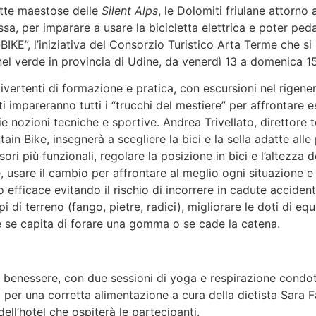
ette maestose delle
Silent Alps
, le Dolomiti friulane attorno
a, per imparare a usare la bicicletta elettrica e poter pedal
E”, l’iniziativa del Consorzio Turistico Arta Terme che si
nel verde in provincia di Udine, da venerdì 13 a domenica 1
divertenti di formazione e pratica, con escursioni nel rigen
ti impareranno tutti i “trucchi del mestiere” per affrontare e
e nozioni tecniche e sportive. Andrea Trivellato, direttore 
in Bike, insegnerà a scegliere la bici e la sella adatte alle
ori più funzionali, regolare la posizione in bici e l’altezza d
sare il cambio per affrontare al meglio ogni situazione e f
o efficace evitando il rischio di incorrere in cadute accident
ipi di terreno (fango, pietre, radici), migliorare le doti di equi
le se capita di forare una gomma o se cade la catena.
l benessere, con due sessioni di yoga e respirazione condot
per una corretta alimentazione a cura della dietista Sara Fa
ell’hotel che ospiterà le partecipanti.