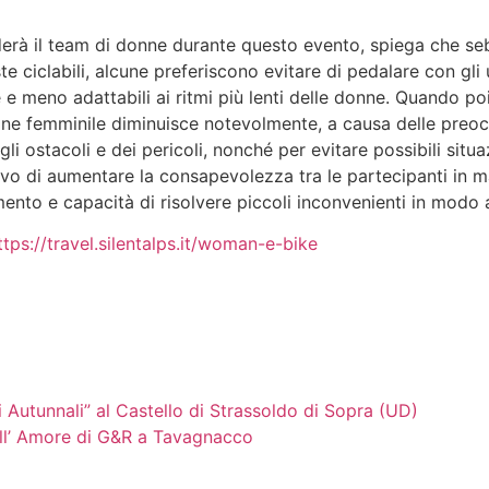
iderà il team di donne durante questo evento, spiega che s
e ciclabili, alcune preferiscono evitare di pedalare con gli
 e meno adattabili ai ritmi più lenti delle donne. Quando poi 
one femminile diminuisce notevolmente, a causa delle preoc
gli ostacoli e dei pericoli, nonché per evitare possibili sit
o di aumentare la consapevolezza tra le partecipanti in ma
mento e capacità di risolvere piccoli inconvenienti in mod
ttps://travel.silentalps.it/woman-e-bike
i Autunnali” al Castello di Strassoldo di Sopra (UD)
ll’ Amore di G&R a Tavagnacco