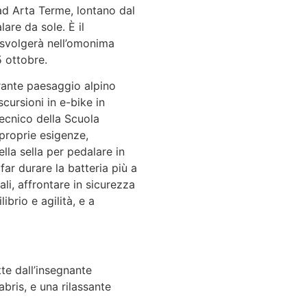
 ad Arta Terme, lontano dal
are da sole. È il
 svolgerà nell’omonima
5 ottobre.
erante paesaggio alpino
scursioni in e-bike in
tecnico della Scuola
 proprie esigenze,
ella sella per pedalare in
ar durare la batteria più a
ali, affrontare in sicurezza
librio e agilità, e a
te dall’insegnante
bris, e una rilassante