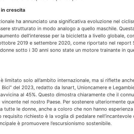
in crescita
zionale ha annunciato una significativa evoluzione nel cicli
sere strutturato in modo analogo a quello maschile. Questa
umento dell’interesse per la bicicletta a livello globale, 
a ottobre 2019 e settembre 2020, come riportato nel report
 donne sotto i 30 anni sono state un motore trainante in q
 limitato solo all’ambito internazionale, ma si riflette anche
 Bici” del 2023, redatto da Isnart, Unioncamere e Legambi
si avvicina al 45%. Questo dimostra chiaramente che il connu
vincente nel nostro Paese. Per sostenere ulteriormente qu
 a tutte le donne, anche a coloro che non hanno esperienza
co requisito richiesto è la voglia di pedalare nell’incantevole
rincipale è promuovere l’escursionismo sostenibile.