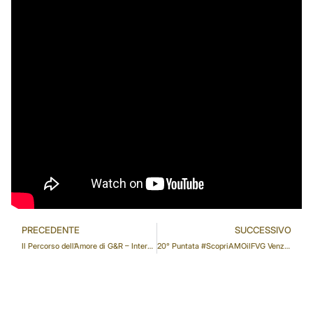
PRECEDENTE
SUCCESSIVO
Il Percorso dell’Amore di G&R – Intervista a Marino Firmani
20° Puntata #ScopriAMOilFVG Venzone 1a Parte