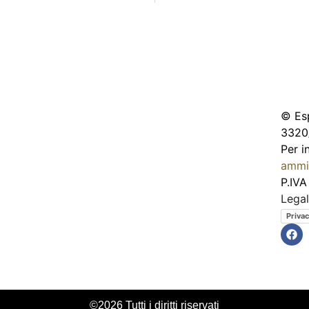
© Esp
3320
Per i
ammi
P.IVA
Lega
Privac
©2026 Tutti i diritti riservati