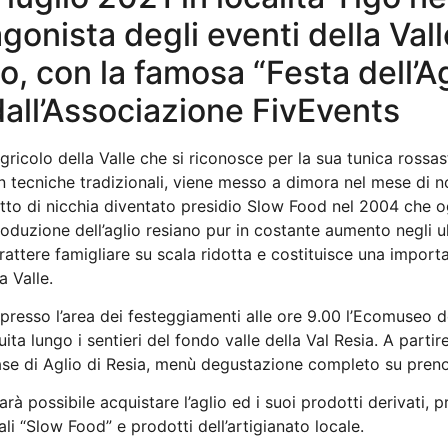
agonista degli eventi della Vall
o, con la famosa “Festa dell’Ag
dall’Associazione
FivEvents
ricolo della Valle che si riconosce per la sua tunica rossast
n tecniche tradizionali, viene messo a dimora nel mese di 
otto di nicchia diventato presidio Slow Food nel 2004 che og
roduzione dell’aglio resiano pur in costante aumento negli u
rattere famigliare su scala ridotta e costituisce una import
a Valle.
presso l’area dei festeggiamenti alle ore 9.00 l’Ecomuseo d
ita lungo i sentieri del fondo valle della Val Resia. A partire
ase di Aglio di Resia, menù degustazione completo su preno
rà possibile acquistare l’aglio ed i suoi prodotti derivati, pr
ali “Slow Food” e prodotti dell’artigianato locale.