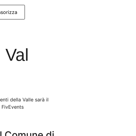
sorizza
n Val
ti della Valle sarà il
e FivEvents
l Comune di