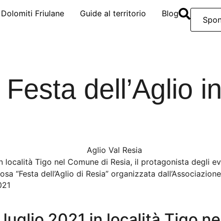
e Dolomiti Friulane
Guide al territorio
Blog
Spon
 Festa dell’Aglio i
località Tigo nel Comune di Resia, il protagonista degli even
osa “Festa dell’Aglio di Resia” organizzata dall’Associazion
021
uglio 2021 in località
Tigo
ne