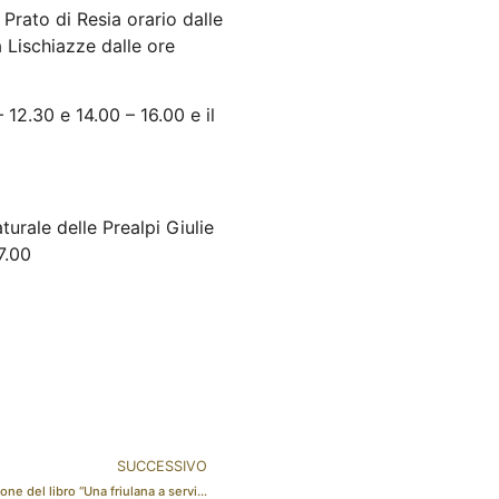
a Prato di Resia orario dalle
a Lischiazze dalle ore
 12.30 e 14.00 – 16.00 e il
turale delle Prealpi Giulie
7.00
SUCCESSIVO
Vox Populi 3° appuntamento – Presentazione del libro “Una friulana a servizio di Venere”