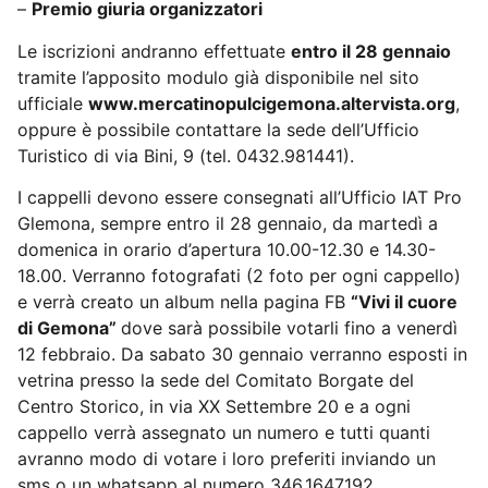
–
Premio giuria organizzatori
Le iscrizioni andranno effettuate
entro il 28 gennaio
tramite l’apposito modulo già disponibile nel sito
ufficiale
www.mercatinopulcigemona.altervista.org
,
oppure è possibile contattare la sede dell’Ufficio
Turistico di via Bini, 9 (tel. 0432.981441).
I cappelli devono essere consegnati all’Ufficio IAT Pro
Glemona, sempre entro il 28 gennaio, da martedì a
domenica in orario d’apertura 10.00-12.30 e 14.30-
18.00. Verranno fotografati (2 foto per ogni cappello)
e verrà creato un album nella pagina FB
“Vivi il cuore
di Gemona”
dove sarà possibile votarli fino a venerdì
12 febbraio. Da sabato 30 gennaio verranno esposti in
vetrina presso la sede del Comitato Borgate del
Centro Storico, in via XX Settembre 20 e a ogni
cappello verrà assegnato un numero e tutti quanti
avranno modo di votare i loro preferiti inviando un
sms o un whatsapp al numero 346.1647192.