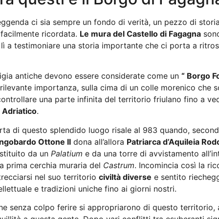
leggenda ci sia sempre un fondo di verità, un pezzo di stor
 facilmente ricordata.
Le mura del Castello di Fagagna
sono
ì a testimoniare una storia importante che ci porta a ritro
stigia antiche devono essere considerate come un
“ Borgo Fo
 rilevante importanza, sulla cima di un colle morenico che s
ontrollare una parte infinita del territorio friulano fino a v
r Adriatico
.
rta di questo splendido luogo risale al 983 quando, second
ongobardo Ottone II
dona all’allora
Patriarca d’Aquileia Rod
stituito da un
Palatium
e da una torre di avvistamento all’in
la prima cerchia muraria del
Castrum
. Incomincia così la ri
recciarsi nel suo territorio
civiltà diverse
e sentito riechegg
lettuale e tradizioni uniche fino ai giorni nostri.
che senza colpo ferire si appropriarono di questo territorio,