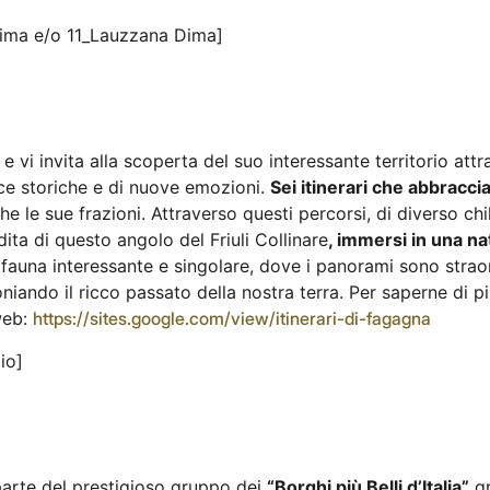
ima e/o 11_Lauzzana Dima]
 vi invita alla scoperta del suo interessante territorio att
acce storiche e di nuove emozioni.
Sei itinerari che abbraccian
he le sue frazioni. Attraverso questi percorsi, di diverso ch
a di questo angolo del Friuli Collinare
, immersi in una na
auna interessante e singolare, dove i panorami sono straord
niando il ricco passato della nostra terra. Per saperne di p
 web:
https://sites.google.com/view/itinerari-di-fagagna
io]
parte del prestigioso gruppo dei
“Borghi più Belli d’Italia”
gr