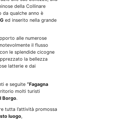
minose della Collinare
to da qualche anno è
VG
ed inserito nella grande
supporto alle numerose
notevolmente il flusso
s con le splendide cicogne
apprezzato la bellezza
se latterie e dai
nti e seguite
“Fagagna
itorio molti turisti
el Borgo
.
e tutta l’attività promossa
sto luogo
,