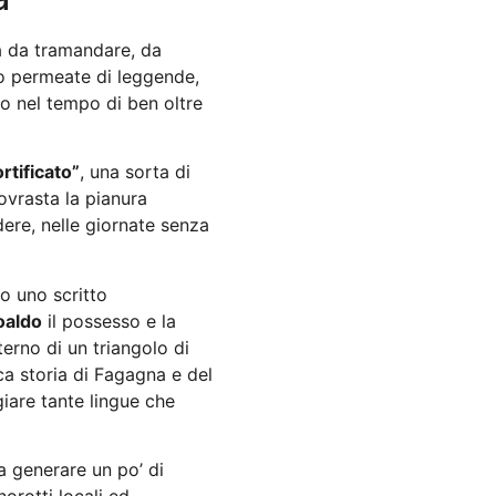
ia da tramandare, da
 permeate di leggende,
so nel tempo di ben oltre
rtificato”
, una sorta di
ovrasta la pianura
edere, nelle giornate senza
o uno scritto
oaldo
il possesso e la
terno di un triangolo di
cca storia di Fagagna e del
iare tante lingue che
 a generare un po’ di