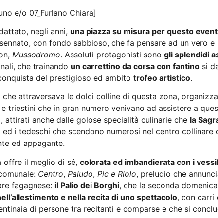
no e/o 07_Furlano Chiara]
attato, negli anni,
una piazza su misura per questo even
ansennato, con fondo sabbioso, che fa pensare ad un vero e
on,
Mussodromo
. Assoluti protagonisti sono
gli splendidi as
nali, che trainando
un carrettino da corsa con fantino
si da
la conquista del prestigioso ed ambito
trofeo artistico
.
, che attraversava le dolci colline di questa zona, organizz
e triestini che in gran numero venivano ad assistere a ques
 attirati anche dalle golose specialità culinarie che
la Sagr
i ed i tedeschi che scendono numerosi nel centro collinare c
ente ed appagante.
offre il meglio di sé,
colorata ed imbandierata con i vessil
 comunale:
Centro
,
Paludo
,
Pic e Riolo
, preludio che annunci
bre fagagnese:
il Palio dei Borghi
, che la seconda domenica
nell’allestimento e nella recita di uno spettacolo
, con carri
ntinaia di persone tra recitanti e comparse e che si conclud