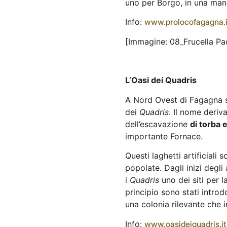
uno per Borgo, in una man
Info:
www.prolocofagagna.i
[Immagine: 08_Frucella Pa
L’Oasi dei Quadris
A Nord Ovest di Fagagna 
dei
Quadris
. Il nome deri
dell’escavazione
di torba e
importante Fornace.
Questi laghetti artificiali
popolate. Dagli inizi degli
i
Quadris
uno dei siti per l
principio sono stati introd
una colonia rilevante che in
Info:
www.oasideiquadris.it