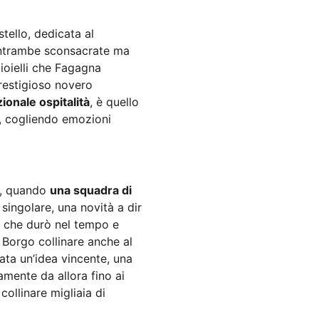
stello, dedicata al
 Entrambe sconsacrate ma
ioielli che Fagagna
prestigioso novero
zionale ospitalità
, è quello
, cogliendo emozioni
e, quando
una squadra di
 singolare, una novità a dir
o che dur
ò
nel tempo e
l Borgo collinare anche al
ata un’idea vincente, una
amente da allora fino ai
collinare migliaia di