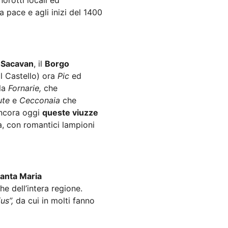
norotti locali ed
 pace e agli inizi del 1400
 Sacavan
, il
Borgo
il Castello) ora
Pic
ed
 la
Fornarie,
che
ute
e
Cecconaia
che
Ancora oggi
queste viuzze
sta, con romantici lampioni
Santa Maria
he dell’intera regione.
us”,
da cui in molti fanno