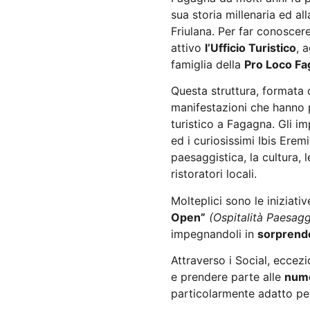
sua storia millenaria ed al
Friulana. Per far conoscer
attivo
l’Ufficio Turistico
, 
famiglia della
Pro Loco F
Questa struttura, formata 
manifestazioni che hanno p
turistico a Fagagna. Gli im
ed i curiosissimi Ibis Ere
paesaggistica, la cultura, l
ristoratori locali.
Molteplici sono le iniziati
Open”
(Ospitalità Paesag
impegnandoli in
sorprende
Attraverso i Social, eccezi
e prendere parte alle
nume
particolarmente adatto pe