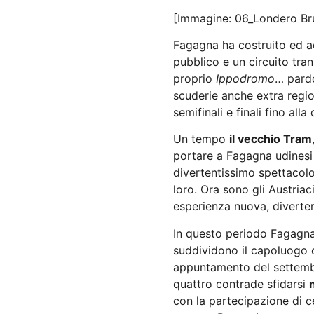
[Immagine: 06_Londero Bru
Fagagna ha costruito ed ad
pubblico e un circuito tr
proprio
Ippodromo
… pard
scuderie anche extra regio
semifinali e finali fino al
Un tempo
il vecchio Tram
portare a Fagagna udinesi 
divertentissimo spettacolo,
loro. Ora sono gli Austriac
esperienza nuova, divert
In questo periodo Fagagna 
suddividono il capoluogo
appuntamento del settem
quattro contrade sfidarsi
con la partecipazione di ce