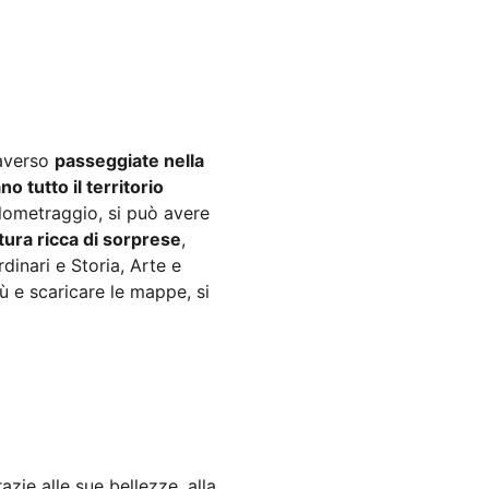
raverso
passeggiate nella
o tutto il territorio
ilometraggio, si può avere
tura ricca di sorprese
,
inari e Storia, Arte e
iù e scaricare le mappe, si
azie alle sue bellezze, alla