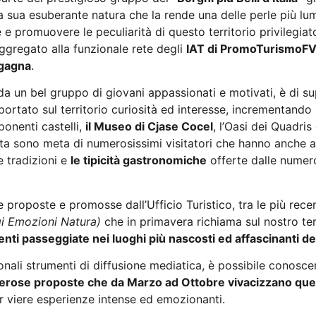
la sua esuberante natura che la rende una delle perle più lu
e e promuovere le peculiarità di questo territorio privilegia
aggregato alla funzionale rete degli
IAT di PromoTurismoF
agagna
.
da un bel gruppo di giovani appassionati e motivati, è di 
ortato sul territorio curiosità ed interesse, incrementando 
ponenti castelli,
il Museo di Cjase Cocel
, l’Oasi dei Quadri
mita sono meta di numerosissimi visitatori che hanno anche 
e tradizioni e
le tipicità gastronomiche
offerte dalle numero
ve proposte e promosse dall’Ufficio Turistico, tra le più rece
gi Emozioni Natura)
che in primavera richiama sul nostro terr
nti passeggiate nei luoghi più nascosti ed affascinanti d
onali strumenti di diffusione mediatica, è possibile conoscer
rose proposte che da Marzo ad Ottobre vivacizzano que
r viere esperienze intense ed emozionanti.