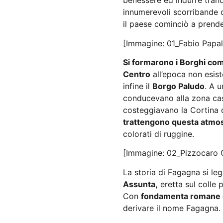
benessere ed indurre tranqu
innumerevoli scorribande 
il paese cominciò a prende
[Immagine: 01_Fabio Papal
Si formarono i Borghi come
Centro
all’epoca non esist
infine il
Borgo Paludo
. A u
conducevano alla zona cas
costeggiavano la Cortina d
trattengono questa atmos
colorati di ruggine.
[Immagine: 02_Pizzocaro 
La storia di Fagagna si le
Assunta,
eretta sul colle p
Con
fondamenta romane e
derivare il nome Fagagna.