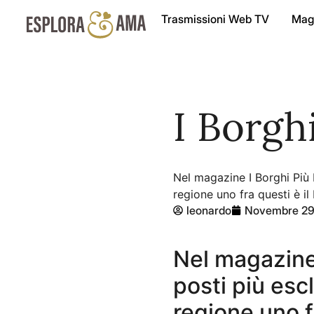
Trasmissioni Web TV
Mag
I Borghi
Nel magazine I Borghi Più b
regione uno fra questi è i
leonardo
Novembre 29
Nel magazine 
posti più esc
regione uno f