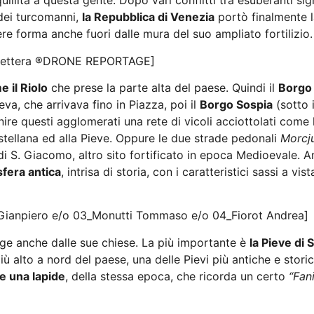
illità a questa gente. Dopo vari conflitti tra esuberanti sig
dei turcomanni,
la Repubblica di Venezia
portò finalmente la
re forma anche fuori dalle mura del suo ampliato fortilizio.
ettera
®DRONE REPORTAGE]
 il Riolo
che prese la parte alta del paese. Quindi il
Borgo
eva, che arrivava fino in Piazza, poi il
Borgo Sospia
(sotto 
nire questi agglomerati una rete di vicoli acciottolati come
tellana ed alla Pieve. Oppure le due strade pedonali
Morcj
i S. Giacomo, altro sito fortificato in epoca Medioevale. 
fera antica
, intrisa di storia, con i caratteristici sassi a vi
Gianpiero e/o 03_Monutti Tommaso e/o 04_Fiorot Andrea]
gge anche dalle sue chiese. La più importante
è
la Pieve di 
iù alto a nord del paese, una delle Pievi più antiche e storic
 una lapide
, della stessa epoca, che ricorda un certo
“Fani