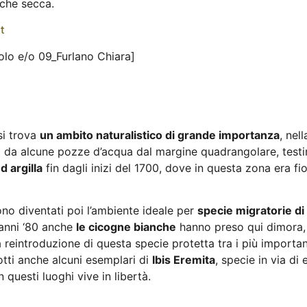
che secca.
t
olo e/o 09_Furlano Chiara]
si trova
un ambito naturalistico di grande importanza
, nel
va da alcune pozze d’acqua dal margine quadrangolare, test
d argilla
fin dagli inizi del 1700, dove in questa zona era fior
 sono diventati poi l’ambiente ideale per
specie migratorie di v
 anni ‘80 anche
le cicogne bianche
hanno preso qui dimora,
a reintroduzione di questa specie protetta tra i più important
otti anche alcuni esemplari di
Ibis Eremita
, specie in via di
 questi luoghi vive in libertà.