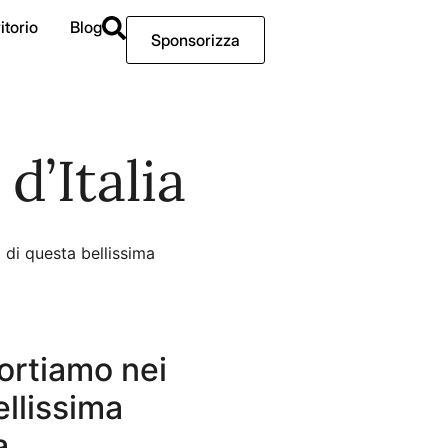
itorio
Blog
Sponsorizza
d’Italia
i di questa bellissima
portiamo nei
ellissima
a