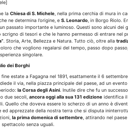
ele]
me la
Chiesa di S. Michele
, nella prima cerchia di mura in ca
che ne determina l’origine, e
S. Leonardo
, in Borgo Riolo.
 un passato importante e luminoso. Questi sono alcuni dei g
 scrigno di tesori e che le hanno permesso di entrare nel 
a”
. Storia, Arte, Bellezza e Natura. Tutto ciò, oltre alla
tradi
 coloro che vogliono regalarsi del tempo, passo dopo passo
sperienza singolare.
alio dei Borghi
 fine estate a Fagagna nel 1891, esattamente il 6 settembr
diede il via, nella piazza principale del paese, ad un evento
periodo:
la Corsa degli Asini
. Inutile dire che fu un success
to due secoli,
ancora oggi alla sua 131 edizione
identifica i
nali. Quello che doveva essere lo scherzo di un anno è divent
e ed apprezzate della nostra terra che si disputa ininterrott
zioni,
la prima domenica di settembre
, attirando nel paese 
 spettacolo senza uguali.