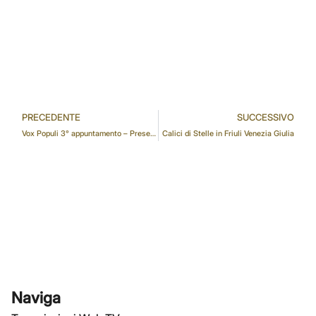
PRECEDENTE
SUCCESSIVO
Vox Populi 3° appuntamento – Presentazione del libro “Una friulana a servizio di Venere”
Calici di Stelle in Friuli Venezia Giulia
Naviga